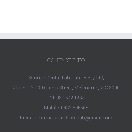
CONTACT INFO
Sunrise Dental Laboratory Pty Ltd,
2 Level 17, 190 Queen Street, Melbourne, VIC 3000
Tel: 03 9642 1282
Mobile: 0432 895668
Email: office.sunrisedentallab@gmail.com