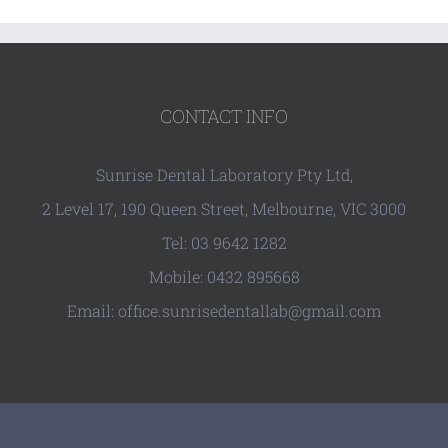
CONTACT INFO
Sunrise Dental Laboratory Pty Ltd,
2 Level 17, 190 Queen Street, Melbourne, VIC 3000
Tel: 03 9642 1282
Mobile: 0432 895668
Email: office.sunrisedentallab@gmail.com